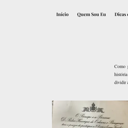
Início
Quem Sou Eu
Dicas 
Como p
históri
dividir