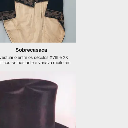
Sobrecasaca
vestuário entre os séculos XVIII e XX
ficou-se bastante e variava muito em
o à classe social. Resumidamente, o que
emos dizer era que as mulheres mais
bres costuravam para suas famílias
nquanto as mais abastadas iam às
reiras e modistas. Um ponto em comum
, até 1830, as costuras, no Brasil, eram
tas à mão, sem auxílio de máquinas de
a, que só se popularizaram por aqui em
meados do século XIX (!).
da brasileira era copiada da Europa,
cipalmente, França e Inglaterra, sendo
 usavam-se por vezes, de tecidos muito