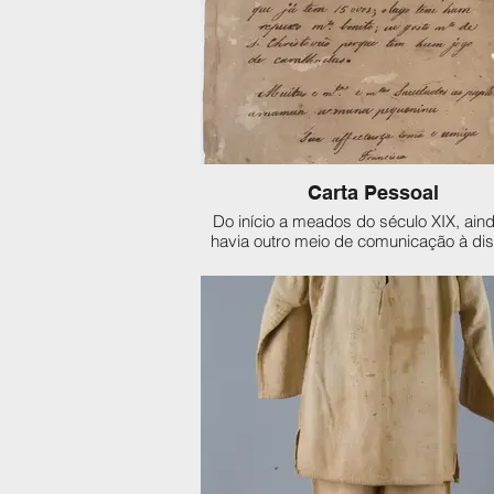
Carta Pessoal
Do início a meados do século XIX, ain
havia outro meio de comunicação à dis
que não as cartas. Elas podiam ser come
para a família, um noivo, namorado/
amante. Eram, muitas vezes, escrita
papéis próprios para tal e perfumadas
de serem enviadas. O correio ainda n
muito desenvolvido nesta época, 
funcionava bem nas grandes cidad