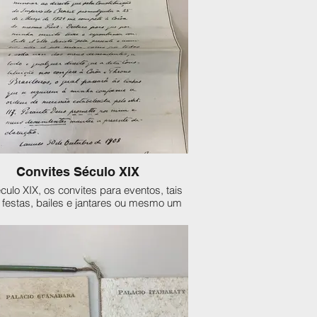
Convites Século XIX
culo XIX, os convites para eventos, tais
festas, bailes e jantares ou mesmo um
s aniversário precisavam ser escritos à
m por um, normalmente, pela anfitriã da
ta. Os papéis variavam, podendo ser
es folhas brancas ou papel tipo vegetal
da, conforme a classe social e o tipo de
o. Já imaginou uma festa de casamento
para quinhentos convidados?