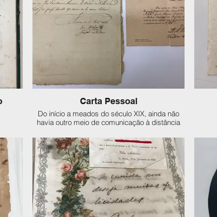
unicamente por eles.
o
Carta Pessoal
Do início a meados do século XIX, ainda não
havia outro meio de comunicação à distância
que não as cartas. Elas podiam ser comerciais,
para a família, um noivo, namorado/a ou
amante. Eram, muitas vezes, escritas em
papéis próprios para tal e perfumadas antes de
serem enviadas. O correio ainda não era muito
desenvolvido nesta época, mas funcionava
bem nas grandes cidades.