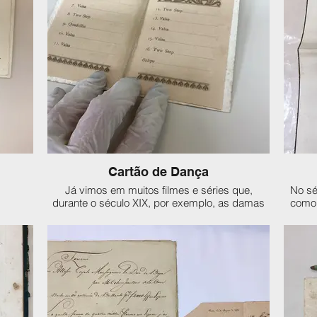
Cartão de Dança
Já vimos em muitos filmes e séries que,
No sé
durante o século XIX, por exemplo, as damas
como 
usavam pendurado em seus punhos um tal
simple
cartão de dança. Nele, os cavalheiros
mão, u
anotavam seu nome juntamente à dança que
fes
queriam ou simplesmente na ordem
simpl
apresentada pela moça. Era considerado falta
ou se
de educação uma senhorita recusar uma
event
dança a um cavalheiro. E nem preciso dizer
que, naquela época, o convite era feito