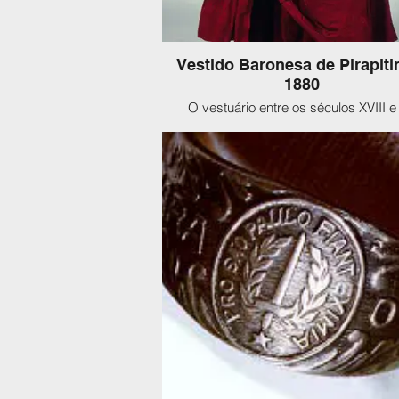
Vestido Baronesa de Pirapiti
1880
O vestuário entre os séculos XVIII e
modificou-se bastante e variava mui
relação à classe social. Resumidamente
podemos dizer era que as mulheres 
pobres costuravam para suas famíl
enquanto as mais abastadas iam 
costureiras e modistas. Um ponto em
é que, até 1830, as costuras, no Brasil
feitas à mão, sem auxílio de máquina
costura, que só se popularizaram por 
meados do século XIX (!).
A moda brasileira era copiada da Eu
principalmente, França e Inglaterra, 
assim, usavam-se por vezes, de tecido
pesados, cortes de mangas longas, sendo
completamente inadequados ao nosso 
Até o início do século XX, era comum o
luvas às mulheres (longas à noite e mai
de dia) e cartolas aos homens (cuja al