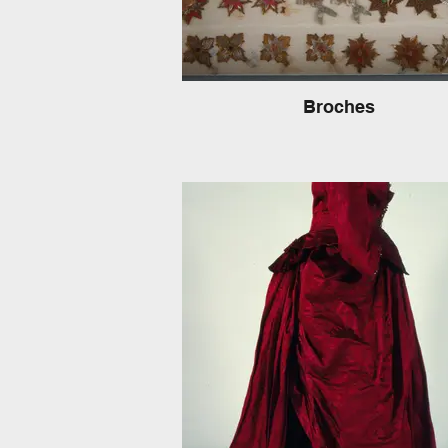
Até o início do século XX, era comum o
luvas às mulheres (longas à noite e mai
de dia) e cartolas aos homens (cuja al
formato também variava com a ocasião
meados do século XX, mostrar as pern
completamente inadequado, bem co
Broches
braços (permitido somente nos bailes e
manga do vestido e a luva).
Outra curiosidade é que a roupa de b
como a conhecemos hoje, é algo bas
recente, surgindo apenas no início do 
XX. Até então, era usado uma camisa d
(semelhante a uma camisola) tanto por
como mulheres e depois o conjunto c
mais anágua (bermudão) que no cas
mulheres era a base para os espartil
modeladores e armações (crinolina, pan
afins).