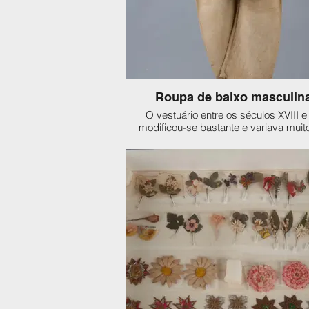
Roupa de baixo masculin
O vestuário entre os séculos XVIII e
modificou-se bastante e variava mui
relação à classe social. Resumidamente
podemos dizer era que as mulheres 
pobres costuravam para suas famíl
enquanto as mais abastadas iam 
costureiras e modistas. Um ponto em
é que, até 1830, as costuras, no Brasil
feitas à mão, sem auxílio de máquina
costura, que só se popularizaram por 
meados do século XIX (!).
A moda brasileira era copiada da Eu
principalmente, França e Inglaterra, 
assim, usavam-se por vezes, de tecido
pesados, cortes de mangas longas, sendo
completamente inadequados ao nosso 