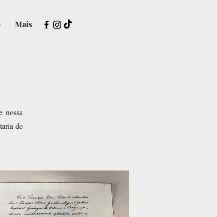
o
Mais
e nossa
taria de