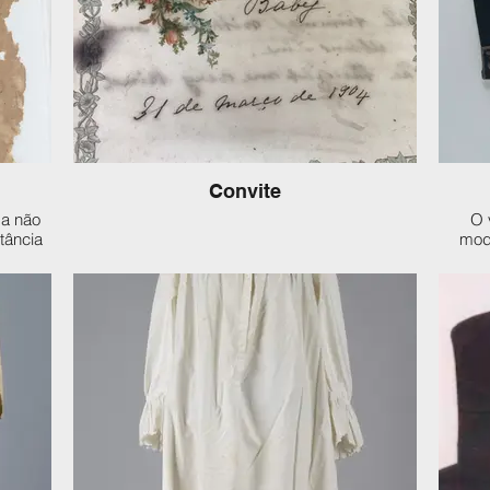
Convite
da não
O 
tância
modi
rciais,
relaçã
a ou
pod
s em
po
 antes
e
ão era
costu
mas
é que
es.
fei
costur
A mo
prin
assim,