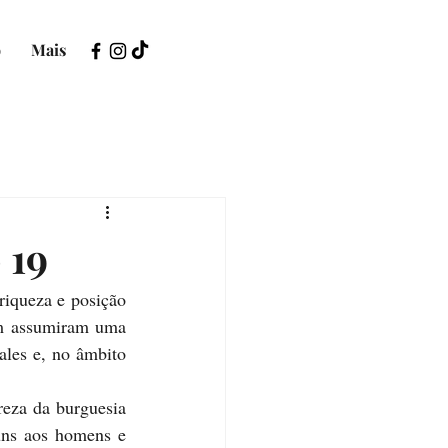
o
Mais
 19
ém assumiram uma 
les e, no âmbito 
ns aos homens e 