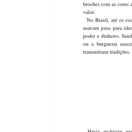
broches com as cores d
valor. 
  No Brasil, até os escravos domésticos, que trabalhavam como acompanhantes ou criados pessoais, 
usavam joias para ide
poder e dinheiro.
 Send
ou a burguesia nasc
transmitiam tradições. 
  Havia, inclusive, grandes exposições internacionais de joias com premiações. Em 1862, um tipo 