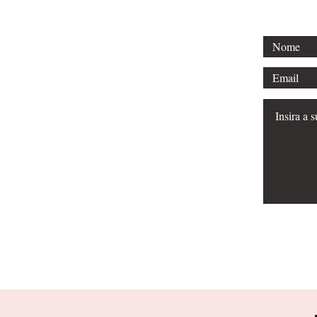
Email:
milamel