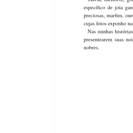
específico de joia ga
preciosas, marfim, our
cujas fotos exponho na
  Nas minhas histórias, faço referências a algumas joias, principalmente as da tradição de os noivos 
presentearem suas no
nobres. 