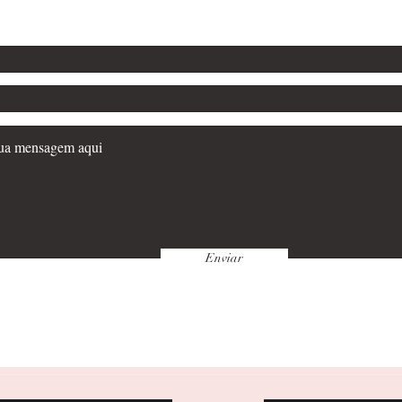
Deixe sua mens
lo.escritora@gmail.com
Enviar