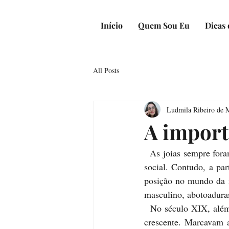
Início
Quem Sou Eu
Dicas 
All Posts
Ludmila Ribeiro de 
A importâ
  As joias sempre foram, desde a sua criação, objetos para demonstração de poder, riqueza e posição 
social. Contudo, a pa
posição no mundo da m
masculino, abotoaduras
  No século XIX, além de todas essas funções, elas ostentavam e separavam a nobreza da burguesia 
crescente. Marcavam 