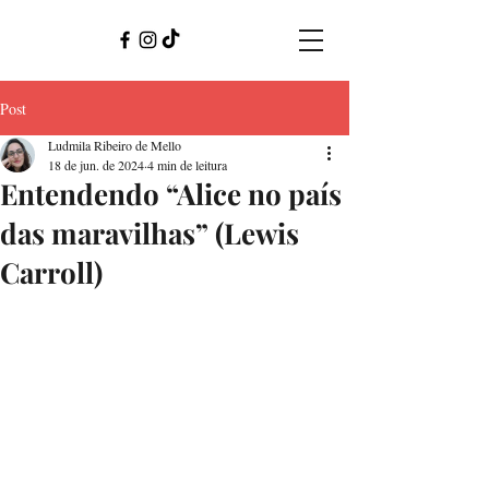
Post
Ludmila Ribeiro de Mello
18 de jun. de 2024
4 min de leitura
Entendendo “Alice no país
das maravilhas” (Lewis
Carroll)