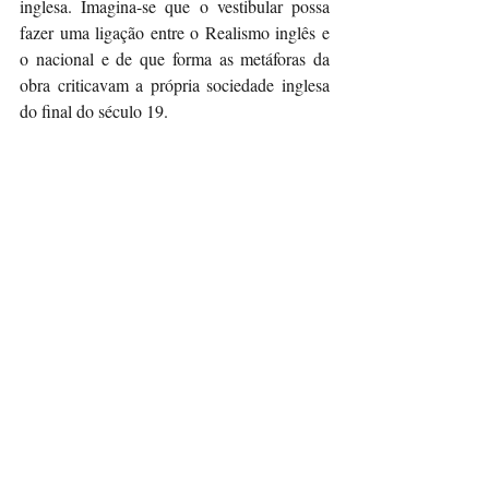
inglesa. Imagina-se que o vestibular possa 
fazer uma ligação entre o Realismo inglês e 
o nacional e de que forma as metáforas da 
obra criticavam a própria sociedade inglesa 
do final do século 19.
Baixe o livro em pdf: 
ALICE NO PAÍS 
DAS MARAVILHAS - Lewis Carroll 
(
bibliocasjrp.com
)
Posts recentes
Ver tudo